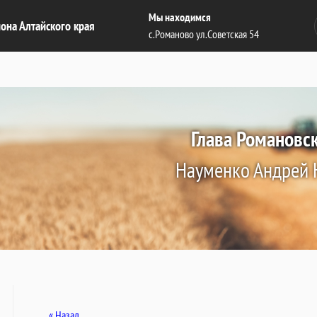
Мы находимся
она Алтайского края
с.Романово ул.Советская 54
Глава Романовс
Науменко Андрей 
« Назад