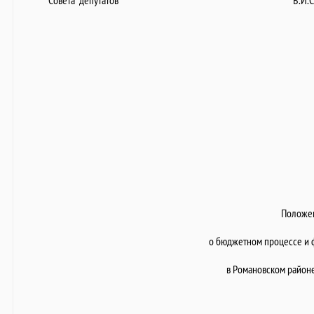
Совета депутатов В.И.Сур
Положе
о бюджетном процессе и 
в Романовском районе