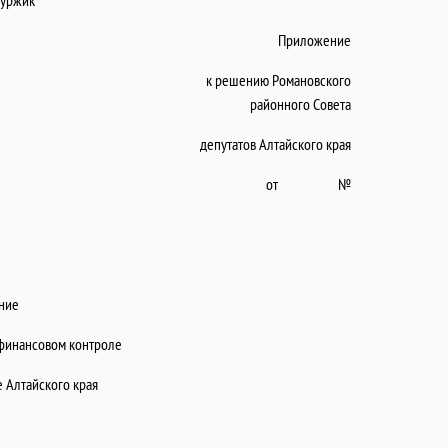
жик
Приложение
к решению Романовского
районного Совета
депутатов Алтайского края
от №
ние
финансовом контроле
 Алтайского края