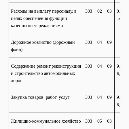
Расходы на выплату персоналу, в
303
02
03
01 40
целях обеспечения функции
51180
казенными учреждениями
Дорожное хозяйство (дорожный
303
04
09
фонд)
Содержание,ремонт,реконструкция
303
04
09
91 20
и строительство автомобильных
9Д04
дорог
Закупка товаров, работ, услуг
303
04
09
91 20
9Д04
Жилищно-коммунальное хозяйство
303
05
03