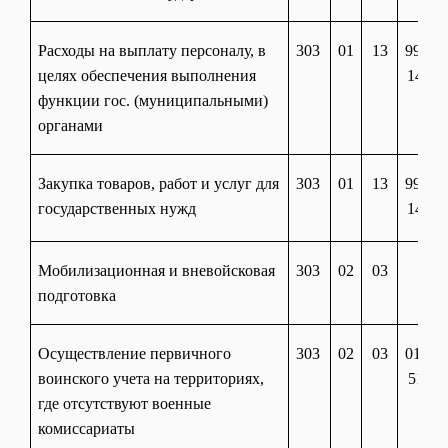
Расходы на выплату персоналу, в
303
01
13
99 90
целях обеспечения выполнения
14710
функции гос. (муниципальными)
органами
Закупка товаров, работ и услуг для
303
01
13
99 90
государственных нужд
14710
Мобилизационная и вневойсковая
303
02
03
подготовка
Осуществление первичного
303
02
03
01 40
воинского учета на территориях,
51180
где отсутствуют военные
комиссариаты