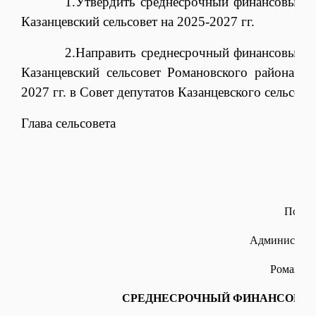
1.Утвердить среднесрочный финансовый план
Казанцевский сельсовет на 2025-2027 гг.
2.Направить среднесрочный финансовый план
Казанцевский сельсовет Романовского района Ал
2027 гг. в Совет депутатов Казанцевского сельсове
Глава сельсовета Г.М
Поста
Администраци
Романовс
СРЕДНЕСРОЧНЫЙ ФИНАНСОВЫ