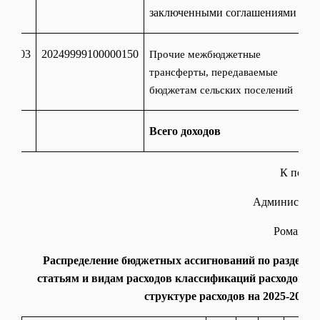
заключенными соглашениями
303
20249999100000150
Прочие межбюджетные
трансферты, передаваемые
бюджетам сельских поселений
Всего доходов
К поста
Администраци
Романовс
Распределение бюджетных ассигнований по разделам
статьям и видам расходов классификаций расходов б
структуре расходов на 2025-2027 