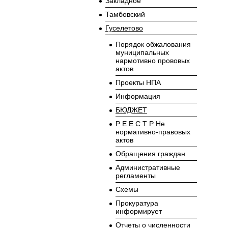
Закладное
Тамбовский
Гуcелетово
Порядок обжалования
муниципальных
нармотивно прововых
актов
Проекты НПА
Информация
БЮДЖЕТ
Р Е Е С Т Р Не
нормативно-правовых
актов
Обращения граждан
Административные
регламенты
Схемы
Прокуратура
информирует
Отчеты о численности