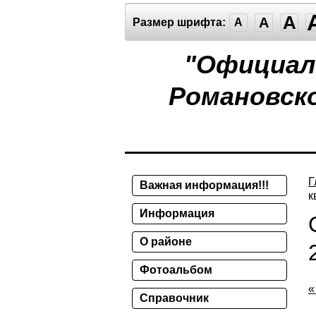
A
A
Размер шрифта:
A
"Официал
Романовско
Г
Важная информация!!!
к
Информация
О районе
Фотоальбом
«
Справочник