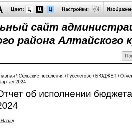
A
Цвет:
Ц
Ц
Ц
Настройки:
Изображен
ьный сайт администра
го района Алтайского к
лавная
\
Сельские поселения
\
Гуcелетово
\
БЮДЖЕТ
\ Отче
вартал 2024
Отчет об исполнении бюджета
2024
 Назад