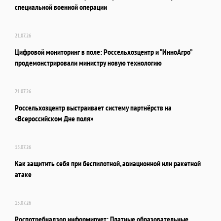
специальной военной операции
21.07.26
Цифровой мониторинг в поле: Россельхозцентр и “ИнноАгро”
продемонстрировали министру новую технологию
21.07.26
Россельхозцентр выстраивает систему партнёрств на
«Всероссийском Дне поля»
15.07.26
Как защитить себя при беспилотной, авиационной или ракетной
атаке
15.07.26
Роспотребнадзор информирует: Платные образовательные