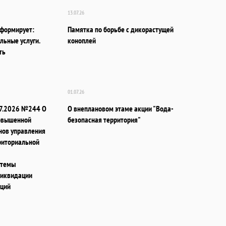
13.07.26
формирует:
Памятка по борьбе с дикорастущей
льные услуги.
коноплей
ть
01.07.26
07.2026 №244 О
О внеплановом этаме акции "Вода-
овышенной
безопасная территория"
нов управления
рриториальной
стемы
ликвидации
аций