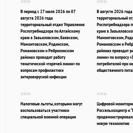
23.07.26
23.07.26
В период с 27 июля 2026 по 07
В августе 2026 года
августа 2026 года
территориальный от
территориальный отдел Управления
Роспотребнадзора п
Роспотребнадзора по Алтайскому
краю в Завьяловско
краю в Завьяловском, Баевском,
Мамонтовском, Роди
Мамонтовском, Родинском,
Романовском и Реб
Романовском и Ребрихинском
районах проводит р
районах проводит работу
линии» по вопросу «
тематической «горячей линии» по
потребителей при ок
вопросам профилактики
общественного пита
энтеровирусной инфекции
23.07.26
21.07.26
Налоговые льготы, которыми могут
Цифровой мониторин
воспользоваться участники
Россельхозцентр и “
специальной военной операции
продемонстрировал
новую технологию