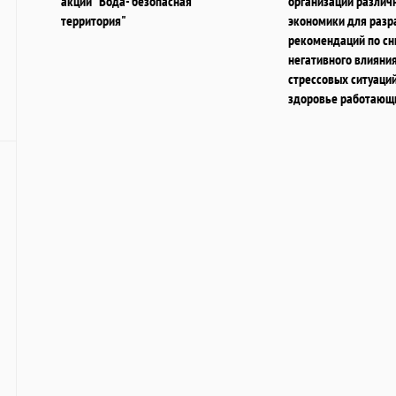
акции "Вода- безопасная
организаций различ
территория"
экономики для разр
рекомендаций по с
негативного влияни
стрессовых ситуаций
здоровье работающ