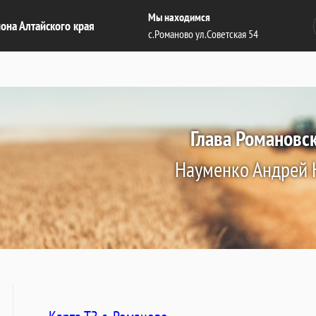
Мы находимся
она Алтайского края
с.Романово ул.Советская 54
Глава Романовс
Науменко Андрей 