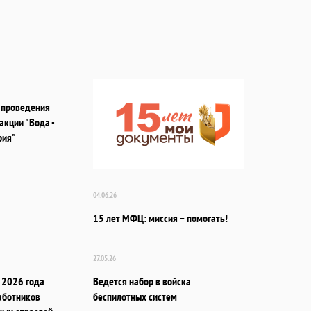
 проведения
акции "Вода -
рия"
04.06.26
15 лет МФЦ: миссия – помогать!
27.05.26
 2026 года
Ведется набор в войска
аботников
беспилотных систем