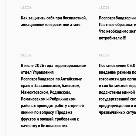
15.07.26
15.07.26
Как защитить себя при беспилотной,
Роспотребнадзор ин
авиационной или ракетной атаке
Платные образовате
Что необходимо зна
потребителю!!!
03.07.26
03.07.26
В июле 2026 года территориальный
Постановление 03.
отдел Управления
введении режима п
Роспотребнадзора по Алтайскому
готовности для орга
краю в Завьяловском, Баевском,
и сил Алтайской те
Мамонтовском, Родинском,
подсистемы единой
Романовском и Ребрихинском
государственной си
районах проводит работу «горячей
предупреждения и 
линии» по вопросу «Продажа
чрезвычайных ситу
фруктов и овощей, требования к
качеству и безопасности».