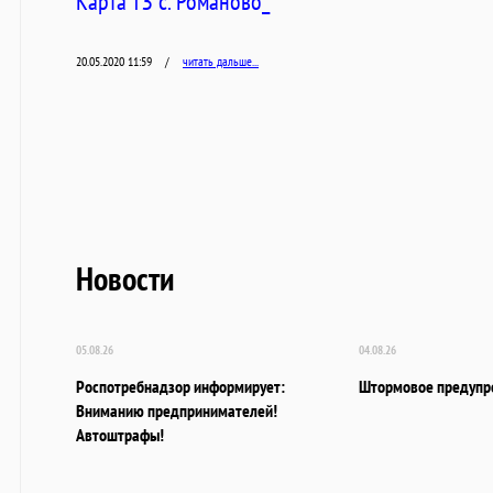
Карта ТЗ с. Романово_
20.05.2020 11:59
/
читать дальше...
Новости
05.08.26
04.08.26
Роспотребнадзор информирует:
Штормовое предупр
Вниманию предпринимателей!
Автоштрафы!