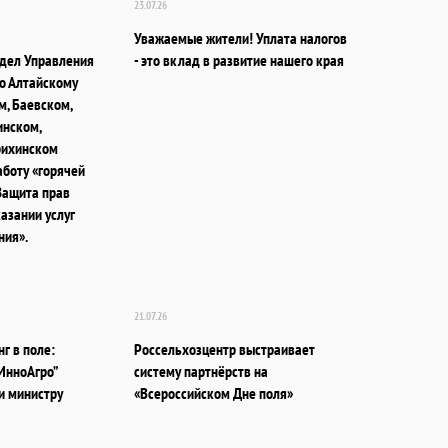
23.07.26
Уважаемые жители! Уплата налогов
дел Управления
- это вклад в развитие нашего края
о Алтайскому
м, Баевском,
нском,
рихинском
аботу «горячей
Защита прав
азании услуг
ния».
21.07.26
г в поле:
Россельхозцентр выстраивает
ИнноАгро”
систему партнёрств на
и министру
«Всероссийском Дне поля»