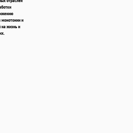
ных отраслей
аботки
нижению
я монотонии и
 на жизнь и
их.